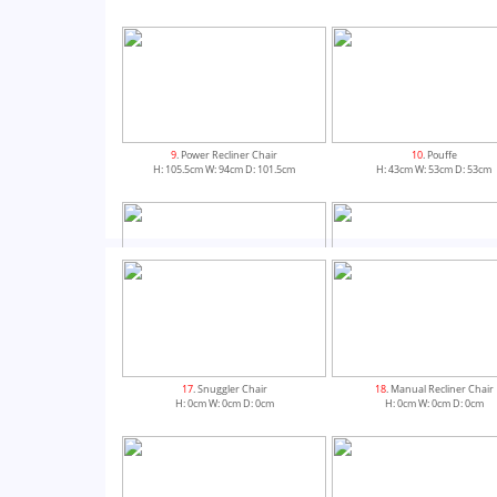
9
. Power Recliner Chair
10
. Pouffe
H: 105.5cm W: 94cm D: 101.5cm
H: 43cm W: 53cm D: 53cm
13
. 2.5 Seater Sofa
14
. 2 Seater Sofa
H: 0cm W: 0cm D: 0cm
H: 0cm W: 0cm D: 0cm
17
. Snuggler Chair
18
. Manual Recliner Chair
H: 0cm W: 0cm D: 0cm
H: 0cm W: 0cm D: 0cm