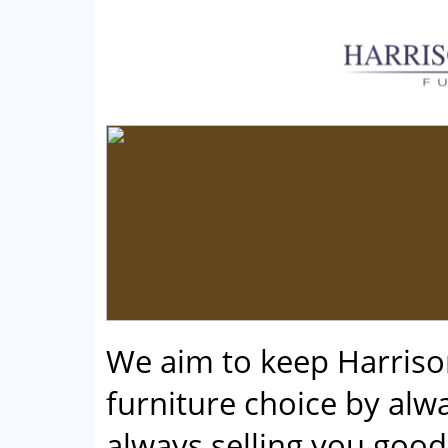
We aim to keep Harris
furniture choice by alwa
always selling you good